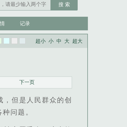
搜 索
情
记录
超小
小
中
大
超大
下一页
成，但是人民群众的创
各种问题。