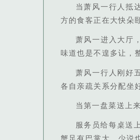
当萧风一行人抵
方的食客正在大快朵
萧风一进入大厅
味道也是不遑多让，
萧风一行人刚好
各自亲疏关系分配坐
当第一盘菜送上
服务员给每桌送
蟹足有巴掌大，少说