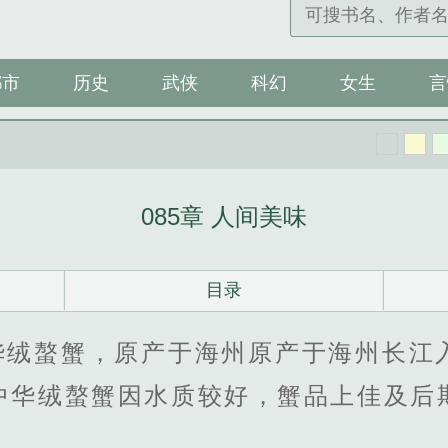
都市
历史
武侠
科幻
女生
言
085章 人间美味
目录
华绒螯蟹，原产于海州原产于海州长江
中华绒螯蟹因水质较好，蟹品上佳及后