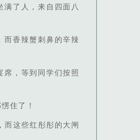
坐满了人，来自四面八
，而香辣蟹刺鼻的辛辣
宴席，等到同学们按照
都愣住了！
，而这些红彤彤的大闸