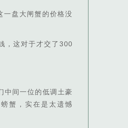
这一盘大闸蟹的价格没
，这对于才交了300
们中间一位的低调土豪
小螃蟹，实在是太遗憾