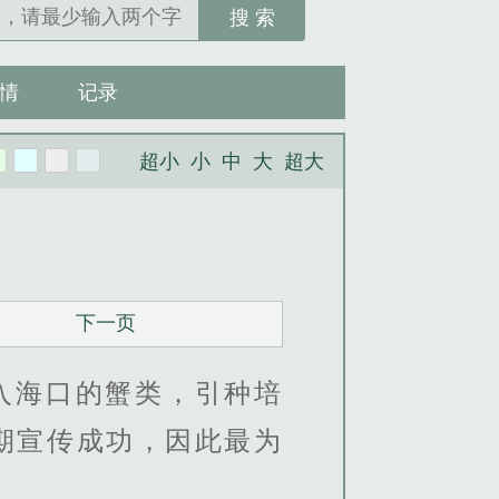
搜 索
情
记录
超小
小
中
大
超大
下一页
入海口的蟹类，引种培
期宣传成功，因此最为