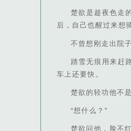
楚欲是趁夜色走
后，自己也醒过来想
不曾想刚走出院
踏雪无痕用来赶
车上还要快。
楚欲的轻功他不
“想什么？”
楚欲问他，脸不