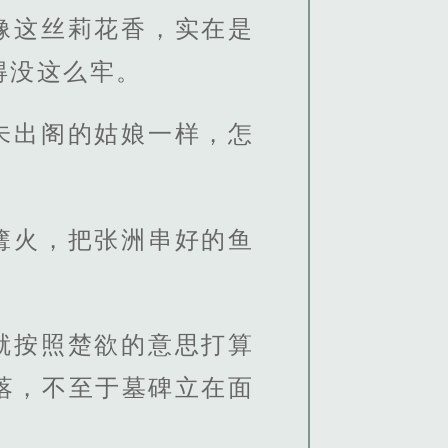
像这丝莉花香，实在是
得没这么牢。
未出阁的姑娘一样，怎
篝火，把张洲串好的鱼
就按照楚欲的意思打算
落，不至于墓碑立在面