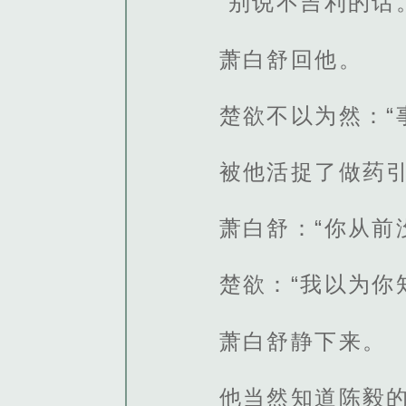
“别说不吉利的话
萧白舒回他。
楚欲不以为然：“
被他活捉了做药引
萧白舒：“你从前
楚欲：“我以为你
萧白舒静下来。
他当然知道陈毅