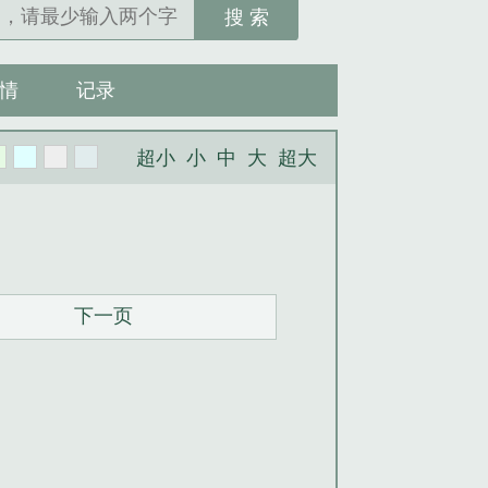
搜 索
情
记录
超小
小
中
大
超大
下一页
。