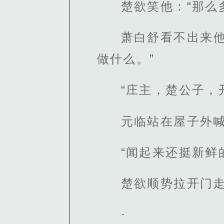
楚欲笑他：“那么
萧白舒看不出来
做什么。”
“庄主，楚公子，
元临站在屋子外
“闻起来还挺新鲜
楚欲顺势拉开门走
·