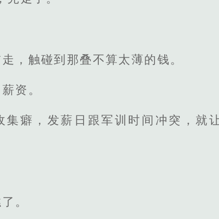
前走，触碰到那叠不算太薄的钱。
的薪资。
收集癖，发薪日跟军训时间冲突，就
糕了。