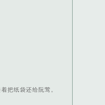
接着把纸袋还给阮莺。