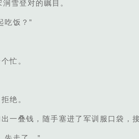
宋涧雪登对的瞩目。
起吃饭？”
。
一个忙。
的拒绝。
掏出一叠钱，随手塞进了军训服口袋，
，先走了。”