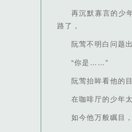
再沉默寡言的少
路了，
阮莺不明白问题
“你是……”
阮莺抬眸看他的目
在咖啡厅的少年
如今他万般瞩目