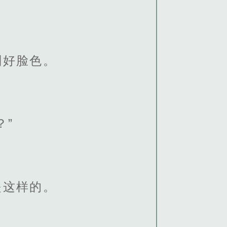
副好脸色。
？”
是这样的。