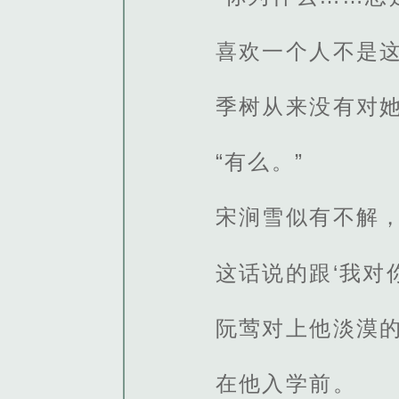
喜欢一个人不是
季树从来没有对
“有么。”
宋涧雪似有不解，
这话说的跟‘我对
阮莺对上他淡漠
在他入学前。