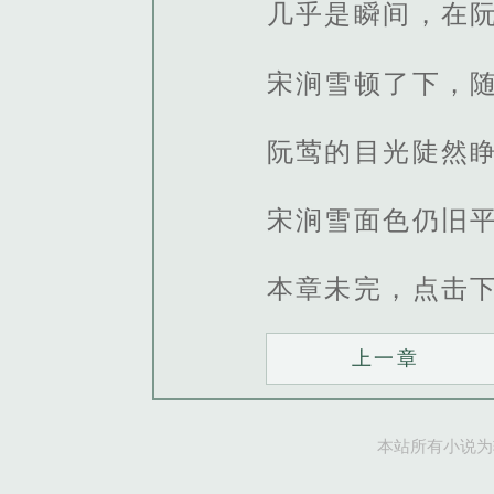
几乎是瞬间，在
宋涧雪顿了下，随
阮莺的目光陡然
宋涧雪面色仍旧
本章未完，点击
上一章
本站所有小说为