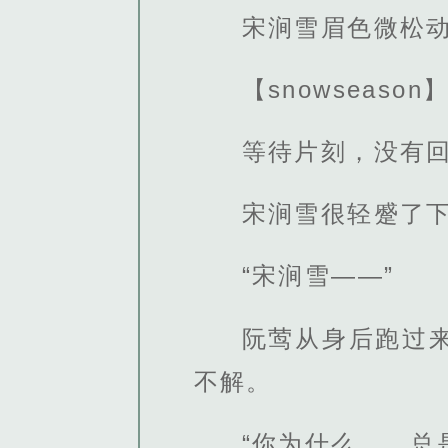
宋涧雪眉色微松
【snowseason
等待片刻，没有
宋涧雪很轻蹙了
“宋涧雪——”
阮莺从身后跑过
不解。
“你为什么……总