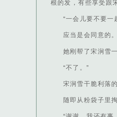
根的发，有些享受跟
“一会儿要不要一
应当是会同意的
她刚帮了宋涧雪
“不了。”
宋涧雪干脆利落
随即从粉袋子里
“谢谢，我还有事