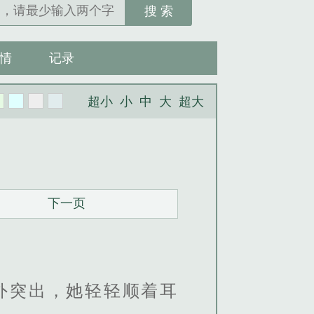
搜 索
情
记录
超小
小
中
大
超大
下一页
外突出，她轻轻顺着耳