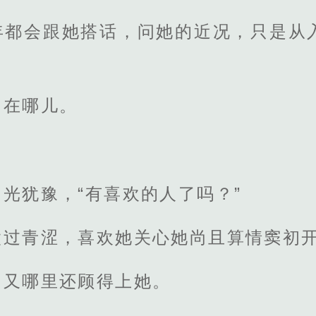
年都会跟她搭话，问她的近况，只是从
出在哪儿。
光犹豫，“有喜欢的人了吗？”
太过青涩，喜欢她关心她尚且算情窦初
，又哪里还顾得上她。