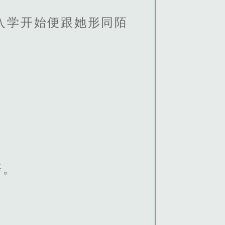
入学开始便跟她形同陌
开。