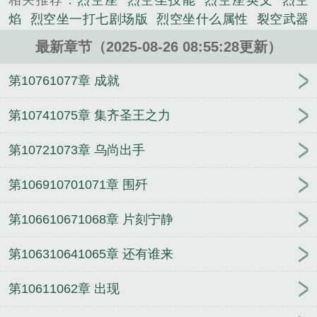
相关推荐：
烈空座
烈空坐技能
烈空座英文
烈空
焰
烈空坐一打七剧场版
烈空坐什么属性
裂空武器
箱
烈空坐配招表
裂空座性格配招
烈空坐英文
裂
最新章节（2025-08-26 08:55:28更新）
空座英文名
烈空坐性格技能搭配
烈空f1v2
烈空坐
头像
裂空座mega进化
烈空座mage进化
烈空坐拼
第10761077章 成就
豆图纸
烈空座怎么mega进化
烈空免费阅读
裂空
座
烈空座怎么mage进化
烈空的访问者代欧奇西斯
第10741075章 集齐圣王之力
裂空座什么性格和特性好
裂空座英文
烈空坐性格什
第10721073章 乌尚出手
么最好
烈空座种族值多少
裂空座mega条件
烈空座
特性
烈空坐配招特攻
烈空坐
烈空坐宝可梦百科
第106910701071章 围歼
烈空坐英文翻译
烈空坐种族值
烈空座进化图
烈空
坐什么性格和特性好
烈空坐动画登场
烈空爪的折
第106610671068章 片刻宁静
法
烈空坐mega条件
烈空座英文名
烈空坐是一级神
吗
烈空坐怎么进化超级烈空坐
烈空坐壁纸
第106310641065章 还有谁来
第10611062章 出现