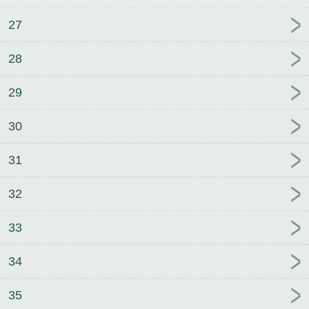
27
28
29
30
31
32
33
34
35