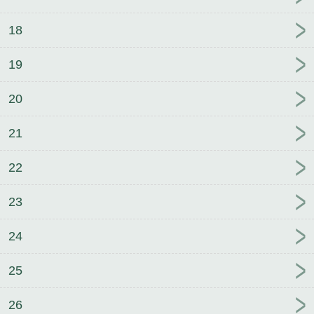
18
19
20
21
22
23
24
25
26