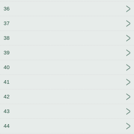
36
37
38
39
40
41
42
43
44