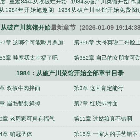
百度
重返84年从收破烂开始
1984从破产川菜馆开始 
从1984年开始笔趣阁
1984从破产川菜馆开始免费阅
湖
1984从破产川菜馆开始笔趣阁最新章节TXT
1984
开始就爱言情网
1984从破产川菜馆开始笔趣阁无错版
4：从破产川菜馆开始
最新章节（2026-01-09 19:14:
弹窗
1984从破产川菜馆开始无错
1984从破产川菜馆
357章 这啷个可能呢月票加
第356章 大哥莫说二哥脸
1984从破产川菜馆开始最新章节
丛1984开始
1984
55
子一样多6 2k二合一
353章 哇塞我太幸福了吧
第352章 自己的女朋友可
5
1984：从破产川菜馆开始全部章节目录
吧6k二合一
2章 双椒牛肉拌面
第3章 这回肯定能行
6章 眉毛都要鲜掉
第7章 红烧排骨面
10章 老周家可真有福气
第11章 这姑娘真不错啊
4章 销冠圣体
第15章 一家人的手艺错不