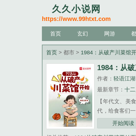
久久小说网
https://www.99htxt.com
首页
玄幻
网游
首页
> 都市 >
1984：从破产川菜馆
1984：从
作者：
轻语江湖
最新章节：
十二
【年代文、美食
代，给食客们一
蒸、炸...
开始阅读
《1984：从