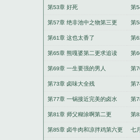
第53章 好死
第
第57章 绝非池中之物第三更
第5
第61章 这也太香了
第
读
第65章 熊嘎婆第二更求追读
第
求
第69章 一生要强的男人
第
第73章 卤味大全残
第
第77章 一锅接近完美的卤水
第
第81章 师父糊涂啊第二更
第
第85章 卤牛肉和凉拌鸡第六更
七