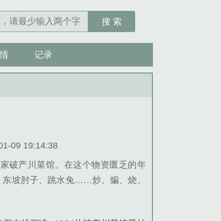
搜 索
情
记录
09 19:14:38
一家破产川菜馆。在这个物资匮乏的年
、东坡肘子、跳水兔……炒、煸、烧、