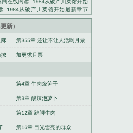
笔趣阁在线阅读
1984从破产川菜馆开始
读
1984从破产川菜馆开始最新章节
从破产川菜馆开始笔趣阁
1984从破产川
从1984年开始
重生1984从破烂开始
38更新）
开始3Q读书
1984从破产川菜馆开始开
上麻
第355章 还让不让人活啊月票
从破产川菜馆开始
1984从破产川菜馆开
加更655
劲撩
加更求月票
第4章 牛肉烧笋干
第8章 酸辣泡萝卜
第12章 跷脚牛肉
了
第16章 目光雪亮的群众