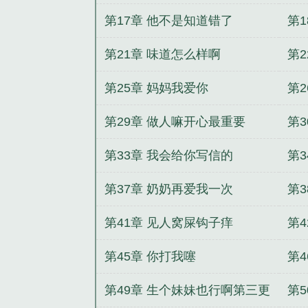
第17章 他不是知道错了
第
第21章 味道怎么样啊
第2
第25章 妈妈我爱你
第
第29章 做人嘛开心最重要
第3
第33章 我会给你写信的
第3
第37章 奶奶再爱我一次
第
第41章 见人窝屎钩子痒
第
吗
第45章 你打我噻
第
呢
第49章 生个妹妹也行啊第三更
第