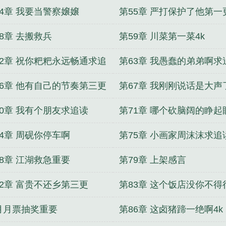
54章 我要当警察嬢嬢
第55章 严打保护了他第一
8章 去搬救兵
第59章 川菜第一菜4k
62章 祝你粑粑永远畅通求追
第63章 我愚蠢的弟弟啊求
66章 他有自己的节奏第三更
第67章 我刚刚说话是大声
追读
点求追读
70章 我有个朋友求追读
第71章 哪个砍脑阔的睁起
说瞎话
74章 周砚你停车啊
第75章 小画家周沫沫求追
78章 江湖救急重要
第79章 上架感言
82章 富贵不还乡第三更
第83章 这个饭店没你不得
月月票抽奖重要
第86章 这卤猪蹄一绝啊4k