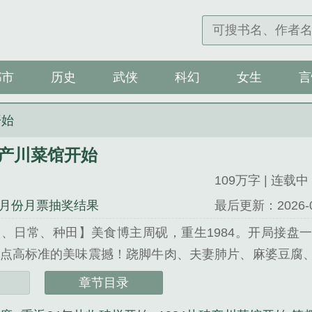
都市
历史
武侠
科幻
女生
言
开始
破产川菜馆开始
109万字 | 连载中
月份月票抽奖结果
最后更新：2026-01-
、日常、种田】美食博主周砚，重生1984。开局接盘
点高标准的美味震撼！跷脚牛肉、夫妻肺片、麻婆豆腐
章节目录
破产川菜馆开始》是轻语江湖精心创作的都市类小说。