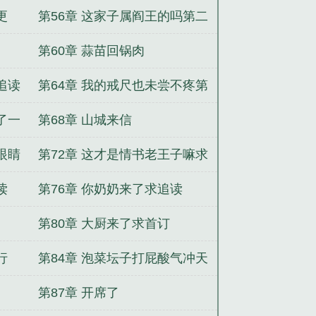
更
第56章 这家子属阎王的吗第二
更
第60章 蒜苗回锅肉
追读
第64章 我的戒尺也未尝不疼第
一更
了一
第68章 山城来信
眼睛
第72章 这才是情书老王子嘛求
追读
读
第76章 你奶奶来了求追读
第80章 大厨来了求首订
行
第84章 泡菜坛子打屁酸气冲天
第五更
第87章 开席了