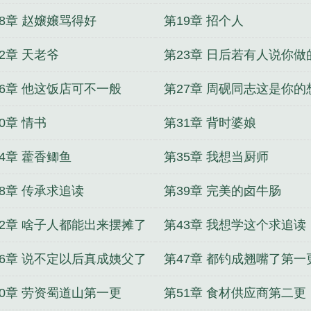
18章 赵嬢嬢骂得好
第19章 招个人
2章 天老爷
第23章 日后若有人说你做
难吃
26章 他这饭店可不一般
第27章 周砚同志这是你的
吗
0章 情书
第31章 背时婆娘
4章 藿香鲫鱼
第35章 我想当厨师
38章 传承求追读
第39章 完美的卤牛肠
42章 啥子人都能出来摆摊了
第43章 我想学这个求追读
46章 说不定以后真成姨父了
第47章 都钓成翘嘴了第一
50章 劳资蜀道山第一更
第51章 食材供应商第二更