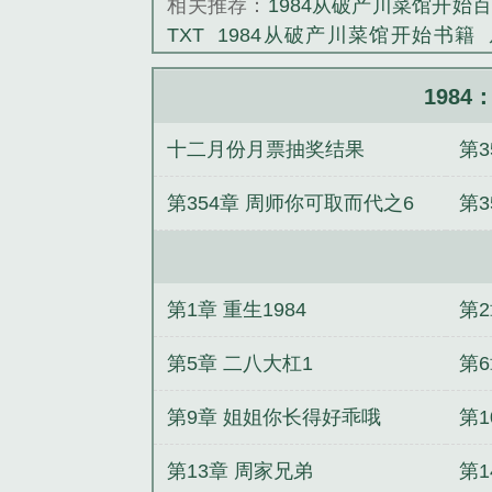
相关推荐：
1984从破产川菜馆开始
TXT
1984从破产川菜馆开始书籍
5200
1984从破产川菜馆开始轻语江
菜馆开始最新
1984从破产川菜馆
198
1984从破产川菜馆开始 最新章节 无
十二月份月票抽奖结果
第
始
1984从破产川菜馆开始 轻语江湖
始在线阅读
更7
第354章 周师你可取而代之6
第
6k二合一
55
第1章 重生1984
第
第5章 二八大杠1
第
第9章 姐姐你长得好乖哦
第
第13章 周家兄弟
第1