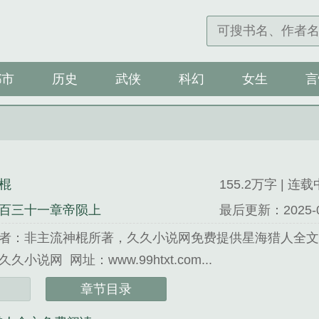
都市
历史
武侠
科幻
女生
言
棍
155.2万字 | 连载
百三十一章帝陨上
最后更新：2025-07-
者：非主流神棍所著，久久小说网免费提供星海猎人全
小说网 网址：www.99htxt.com...
非主流神棍精心创作的武侠类小说。
章节目录