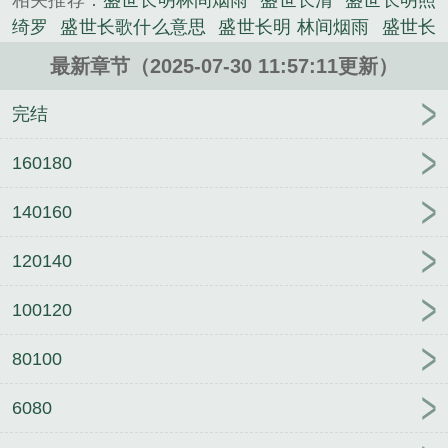
相关推荐：
盛世长明林间烟雨
盛世长清
盛世长明照
上从小镇里寻回来的她，几次想置她于死地然，当她
绮罗
盛世长歌什么意思
盛世长明 林间烟雨
盛世长
身份败露，将被处决时，从行令者刀下救下她的却是
明在线阅读
盛世长明的意思
盛世长明番外
盛世明
自外州赶回来的长孙曜她强撑着一口气：“太子殿下是
最新章节（2025-07-30 11:57:11更新）
流
盛世长明司空岁是女主的什么
盛世长明讲了什么
要亲手杀了我才够解气啊。”长孙曜低眸哑声：“我娶
故事
盛世长宁是什么意思
盛世长歌70集剧情介绍
完结
你。”她愣了一下，偏过头：“我不嫁。”...
盛世长安篇
盛世长明结局合吗
盛世长歌全文免费阅
《盛世长明》是林间烟雨精心创作的都市类小说。
读
盛世长明什么意思
盛世长远的店是正品吗
盛世
160180
长明全文阅读
盛世长歌是什么意思
盛世长远官网
140160
盛世长宏
盛世长歌作者下弦月
盛世明朝
盛世长明
TXT百度
盛世长明百度
盛世长明by林间烟雨
盛世
120140
明君
盛世长明番外贺新年
盛世长宁
盛世长明是什
么意思
盛世长明女主身世
盛世长明女主亲生父亲
100120
盛世长明林间烟雨免费阅读
盛世长明林间烟雨笔趣
阁
盛世长官
盛世长明全集TXT
盛世长缨百科
盛世
80100
长明大概讲什么的
盛世长歌简介
盛世长明TXT
盛
世长歌免费阅读
6080