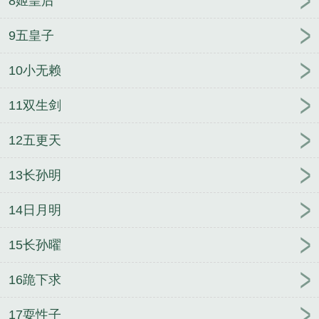
8姬皇后
9五皇子
10小无赖
11双生剑
12五更天
13长孙明
14日月明
15长孙曜
16跪下求
17耍性子