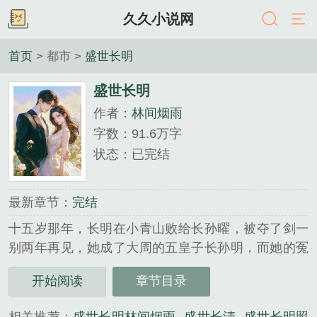
久久小说网
首页
> 都市 >
盛世长明
盛世长明
作者：
林间烟雨
字数：91.6万字
状态：已完结
最新章节：
完结
十五岁那年，长明在小青山败给长孙曜，被夺了剑一
别两年再见，她成了大周的五皇子长孙明，而她的冤
家长孙曜是大周皇太子太子长孙曜冷漠傲慢目无下
开始阅读
章节目录
尘，在这最重嫡庶尊卑的大周，长孙曜作为长孙氏嫡
系与姬氏嫡系唯一血脉，身份无人能及长孙曜最瞧不