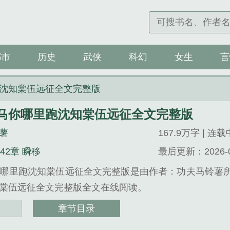
都市
历史
武侠
科幻
女生
言
沈知棠伍远征全文完整版
马你哪里跑沈知棠伍远征全文完整版
薯
167.9万字 | 连载
042章 瞬移
最后更新：2026-04-
哪里跑沈知棠伍远征全文完整版是由作者：功夫马铃薯
棠伍远征全文完整版全文在线阅读。
小说网 网址：www.99htxt.com...
章节目录
你哪里跑沈知棠伍远征全文完整版》是功夫马铃薯精心