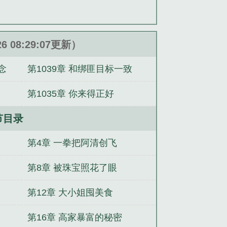
6 08:29:07更新）
念
第1039章 和绑匪目标一致
第1035章 你来得正好
节目录
第4章 一拳把阿清创飞
第8章 被珠宝照花了眼
第12章 大小姐囤美食
第16章 高家暴富的秘密