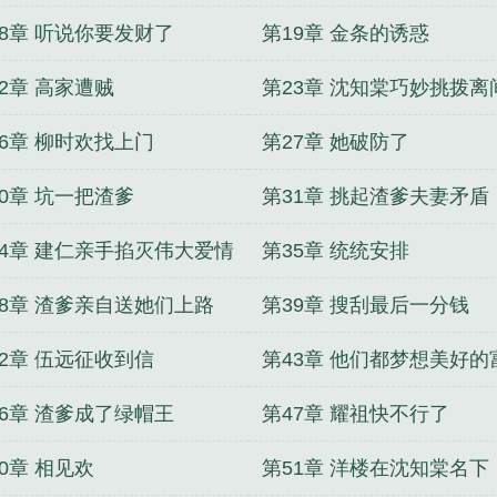
18章 听说你要发财了
第19章 金条的诱惑
2章 高家遭贼
第23章 沈知棠巧妙挑拨离
26章 柳时欢找上门
第27章 她破防了
30章 坑一把渣爹
第31章 挑起渣爹夫妻矛盾
34章 建仁亲手掐灭伟大爱情
第35章 统统安排
话
38章 渣爹亲自送她们上路
第39章 搜刮最后一分钱
42章 伍远征收到信
第43章 他们都梦想美好的
生活
46章 渣爹成了绿帽王
第47章 耀祖快不行了
0章 相见欢
第51章 洋楼在沈知棠名下