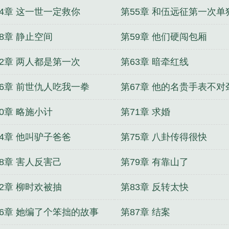
54章 这一世一定救你
第55章 和伍远征第一次单
行
8章 静止空间
第59章 他们硬闯包厢
62章 两人都是第一次
第63章 暗牵红线
66章 前世仇人吃我一拳
第67章 他的名贵手表不对
0章 略施小计
第71章 求婚
74章 他叫驴子爸爸
第75章 八卦传得很快
78章 害人反害己
第79章 有靠山了
82章 柳时欢被抽
第83章 反转太快
86章 她编了个笨拙的故事
第87章 结案