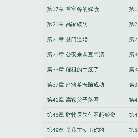
第17章 首富备的嫁妆
第
第21章 高家破防
第2
第25章 登门逼婚
第
第29章 公安来调查阿清
第
第33章 耀祖的手废了
第
童
第37章 给渣爹洗脑成功
第
第41章 高家父子落网
第
第45章 财物尽失付不起船资
第
第49章 是我主动追你的
第5