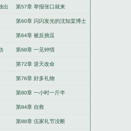
独出
第57章 举报张口就来
第60章 闪闪发光的沈知棠博士
第64章 被反挑逗
劲
第68章 一见钟情
第72章 逆天改命
第76章 好多礼物
第80章 一小时一斤半
第84章 自救
第88章 伍家礼节没断