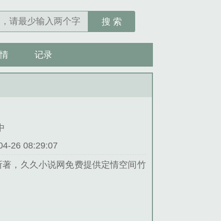
搜 索
情
记录
中
26 08:29:07
所著，久久小说网免费提供定情空间竹
创作的历史类小说。