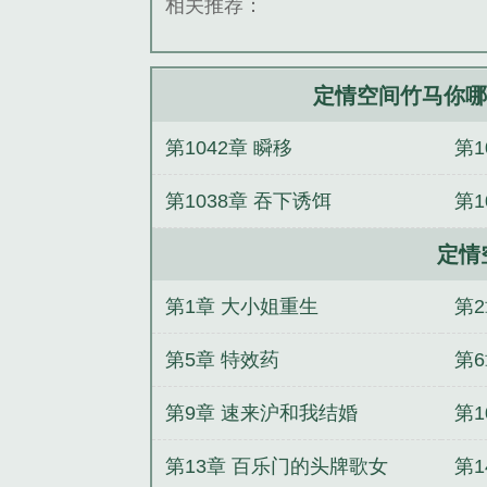
相关推荐：
定情空间竹马你哪
第1042章 瞬移
第1
第1038章 吞下诱饵
第1
定情
第1章 大小姐重生
第
第5章 特效药
第
第9章 速来沪和我结婚
第
第13章 百乐门的头牌歌女
第1