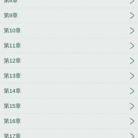
第8章
第9章
第10章
第11章
第12章
第13章
第14章
第15章
第16章
第17章