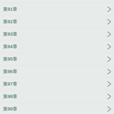
第91章
第92章
第93章
第94章
第95章
第96章
第97章
第98章
第99章