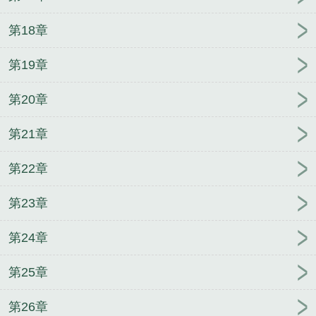
第18章
第19章
第20章
第21章
第22章
第23章
第24章
第25章
第26章