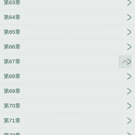
第63章
第64章
第65章
第66章
第67章
第68章
第69章
第70章
第71章