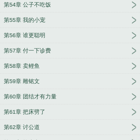
第54章 公子不吃饭
第55章 我的小宠
第56章 谁更聪明
第57章 付一下诊费
第58章 卖鲤鱼
第59章 雕铭文
第60章 团结才有力量
第61章 把床劈了
第62章 讨公道