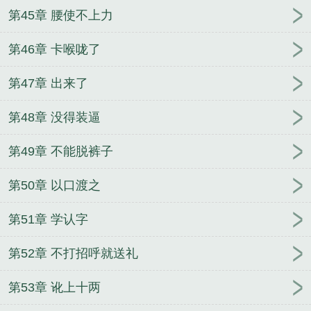
第45章 腰使不上力
第46章 卡喉咙了
第47章 出来了
第48章 没得装逼
第49章 不能脱裤子
第50章 以口渡之
第51章 学认字
第52章 不打招呼就送礼
第53章 讹上十两