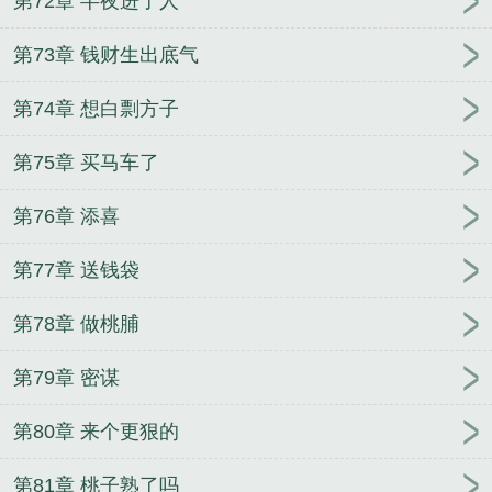
第72章 半夜进了人
第73章 钱财生出底气
第74章 想白剽方子
第75章 买马车了
第76章 添喜
第77章 送钱袋
第78章 做桃脯
第79章 密谋
第80章 来个更狠的
第81章 桃子熟了吗