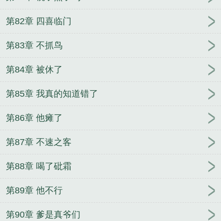
第82章 四喜临门
第83章 不抓鸟
第84章 被休了
第85章 我真的知道错了
第86章 他瘫了
第87章 不速之客
第88章 喝了砒霜
第89章 他不行
第90章 爹是真爷们